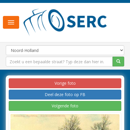
Toggle
navigation
Vorige foto
Deel deze foto op FB
Volgende foto