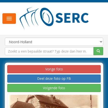
Toggle
navigation
Vorige foto
Deel deze foto op FB
Volgende foto