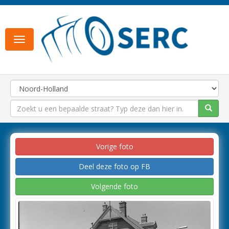
Toggle
navigation
Vorige foto
Deel deze foto op FB
Volgende foto