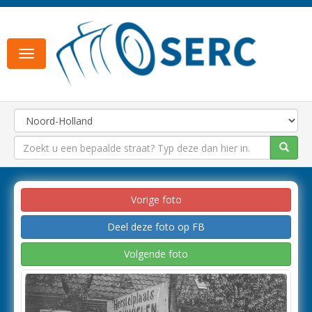
Toggle
navigation
Vorige foto
Deel deze foto op FB
Volgende foto