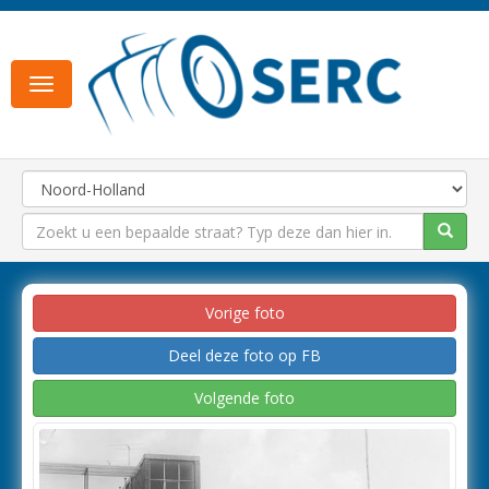
Toggle
navigation
Vorige foto
Deel deze foto op FB
Volgende foto