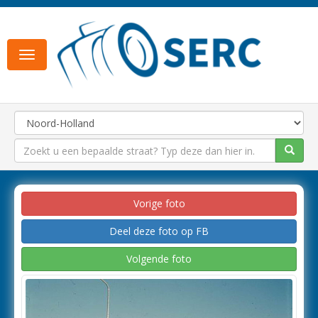
Toggle
navigation
Vorige foto
Deel deze foto op FB
Volgende foto