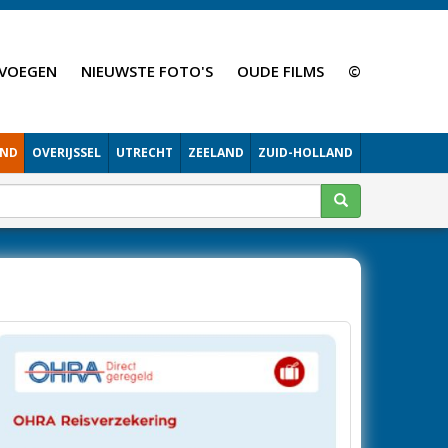
VOEGEN
NIEUWSTE FOTO'S
OUDE FILMS
©
AND
OVERIJSSEL
UTRECHT
ZEELAND
ZUID-HOLLAND