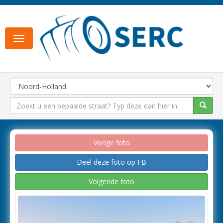
Toggle
navigation
Vorige foto
Deel deze foto op FB
Volgende foto