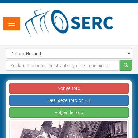
Toggle
navigation
Vorige foto
Deel deze foto op FB
Volgende foto