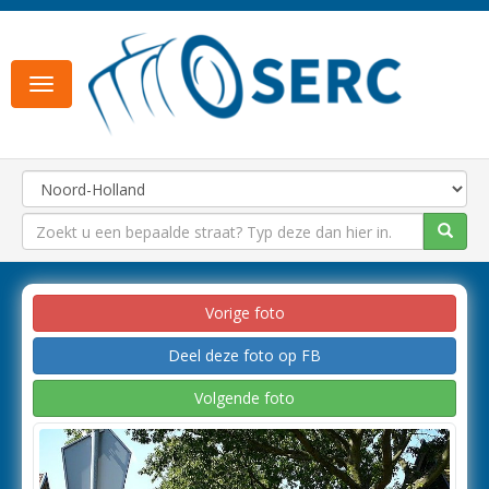
Toggle
navigation
Vorige foto
Deel deze foto op FB
Volgende foto