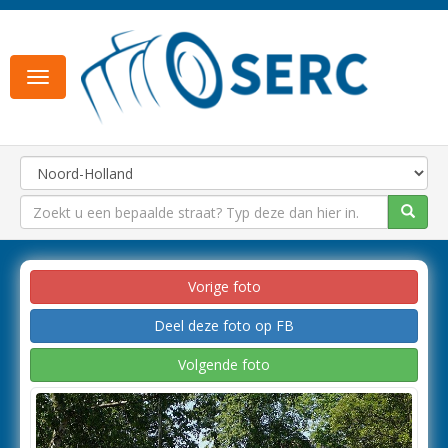
Toggle
navigation
Vorige foto
Deel deze foto op FB
Volgende foto