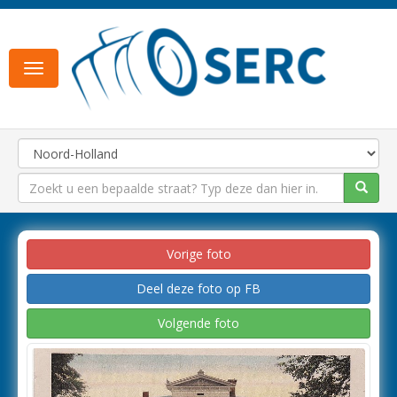
Toggle
navigation
Vorige foto
Deel deze foto op FB
Volgende foto