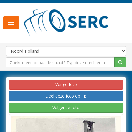
Toggle
navigation
Vorige foto
Deel deze foto op FB
Volgende foto