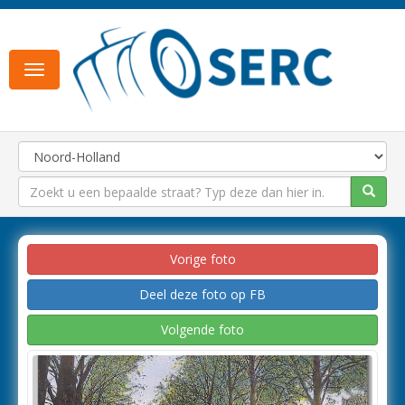
Toggle
navigation
Vorige foto
Deel deze foto op FB
Volgende foto