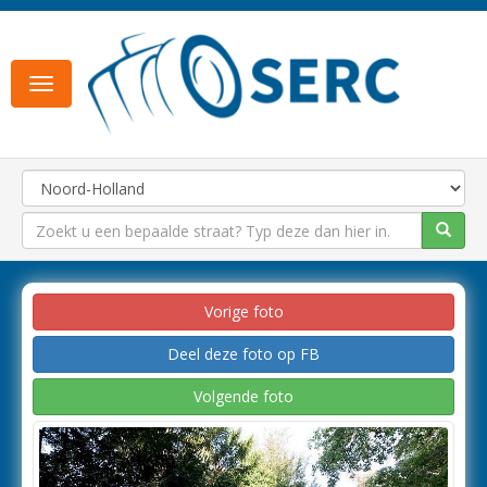
Toggle
navigation
Vorige foto
Deel deze foto op FB
Volgende foto