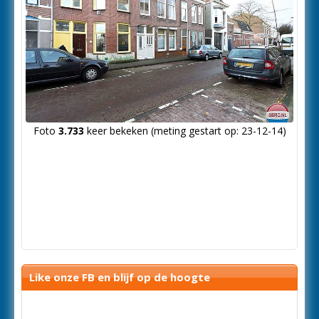
Foto
3.733
keer bekeken (meting gestart op: 23-12-14)
Like onze FB en blijf op de hoogte