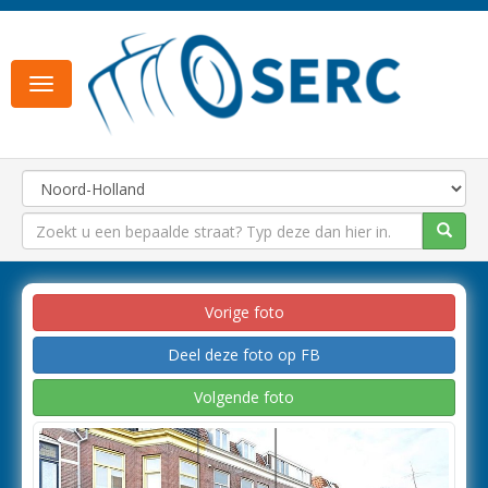
Toggle
navigation
Vorige foto
Deel deze foto op FB
Volgende foto