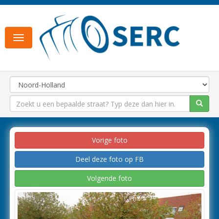
Toggle
navigation
Vorige foto
Deel deze foto op FB
Volgende foto