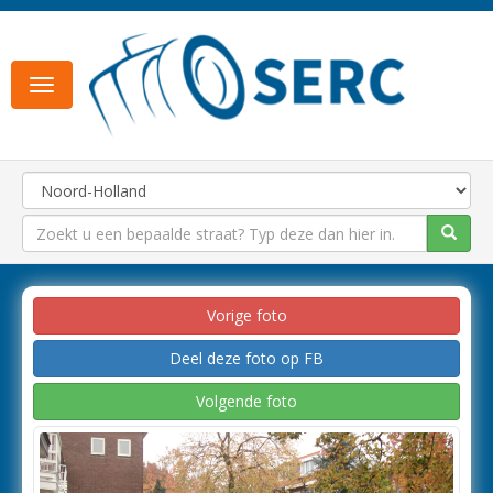
Toggle
navigation
Vorige foto
Deel deze foto op FB
Volgende foto