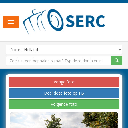
Toggle
navigation
Vorige foto
Deel deze foto op FB
Volgende foto