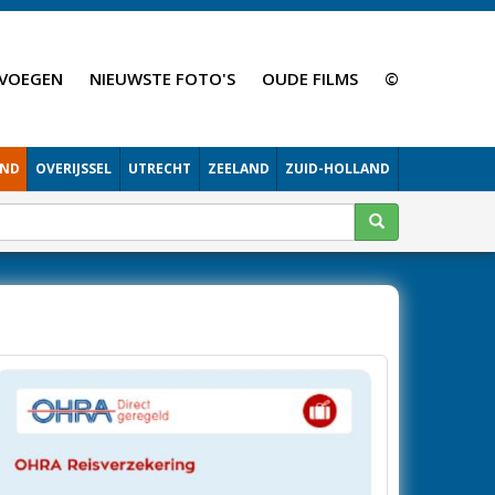
VOEGEN
NIEUWSTE FOTO'S
OUDE FILMS
©
AND
OVERIJSSEL
UTRECHT
ZEELAND
ZUID-HOLLAND