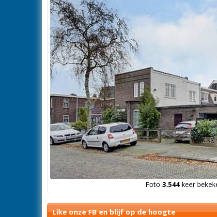
Foto
3.544
keer bekeke
Like onze FB en blijf op de hoogte