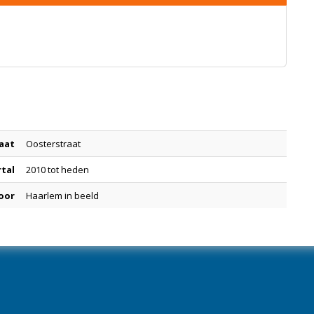
aat
Oosterstraat
rtal
2010 tot heden
oor
Haarlem in beeld