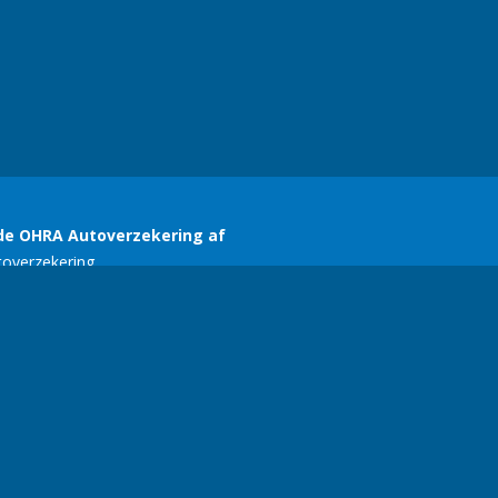
SERC
E-mail:
ariekers@gmail.com
| Telefoonnummer:
+356 77134618