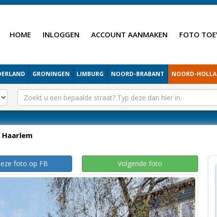
HOME
INLOGGEN
ACCOUNT AANMAKEN
FOTO TOE
DERLAND
GRONINGEN
LIMBURG
NOORD-BRABANT
NOORD-HOLL
Haarlem
deze foto op FB
Volgende foto