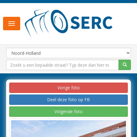
Toggle
navigation
Vorige foto
Deel deze foto op FB
Volgende foto