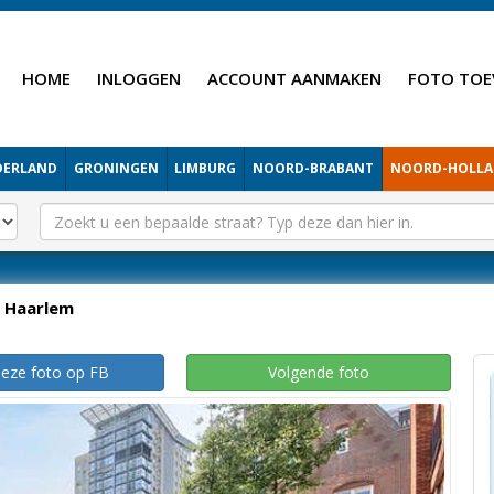
HOME
INLOGGEN
ACCOUNT AANMAKEN
FOTO TOE
DERLAND
GRONINGEN
LIMBURG
NOORD-BRABANT
NOORD-HOLL
Haarlem
deze foto op FB
Volgende foto