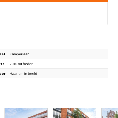
aat
Kamperlaan
rtal
2010 tot heden
oor
Haarlem in beeld