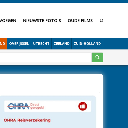
VOEGEN
NIEUWSTE FOTO'S
OUDE FILMS
©
AND
OVERIJSSEL
UTRECHT
ZEELAND
ZUID-HOLLAND