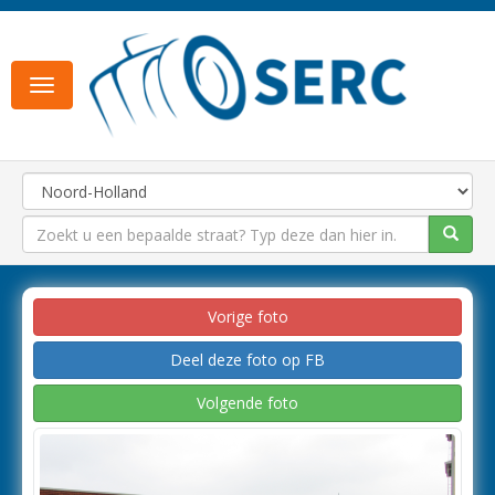
Toggle
navigation
Vorige foto
Deel deze foto op FB
Volgende foto