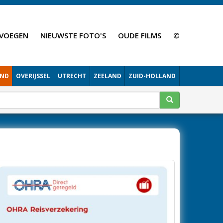
VOEGEN
NIEUWSTE FOTO'S
OUDE FILMS
©
AND
OVERIJSSEL
UTRECHT
ZEELAND
ZUID-HOLLAND