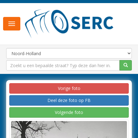
Toggle
navigation
Vorige foto
Deel deze foto op FB
Volgende foto