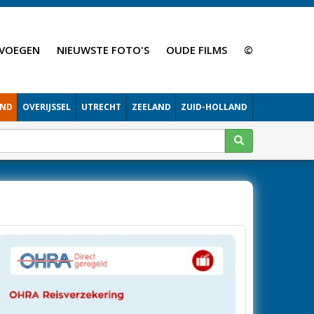
VOEGEN
NIEUWSTE FOTO'S
OUDE FILMS
©
AND
OVERIJSSEL
UTRECHT
ZEELAND
ZUID-HOLLAND