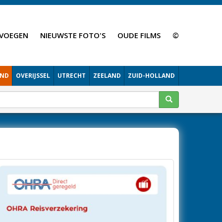
VOEGEN
NIEUWSTE FOTO'S
OUDE FILMS
©
AND
OVERIJSSEL
UTRECHT
ZEELAND
ZUID-HOLLAND