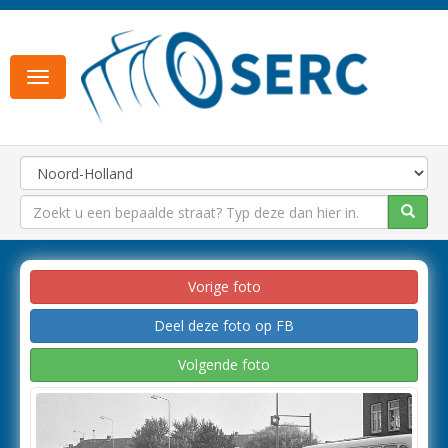
Toggle
navigation
Vorige foto
Deel deze foto op FB
Volgende foto