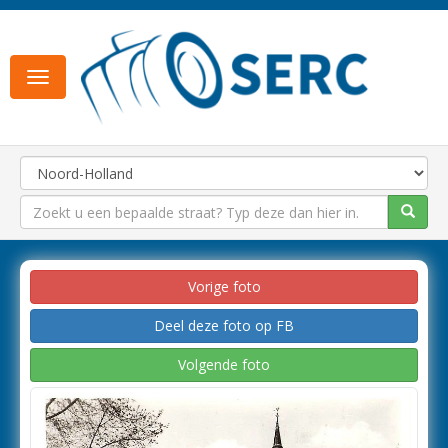
Toggle
navigation
Vorige foto
Deel deze foto op FB
Volgende foto