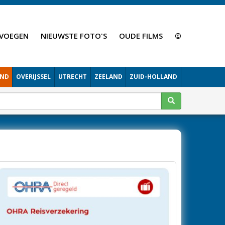
VOEGEN
NIEUWSTE FOTO'S
OUDE FILMS
©
AND
OVERIJSSEL
UTRECHT
ZEELAND
ZUID-HOLLAND