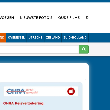
VOEGEN
NIEUWSTE FOTO'S
OUDE FILMS
©
AND
OVERIJSSEL
UTRECHT
ZEELAND
ZUID-HOLLAND