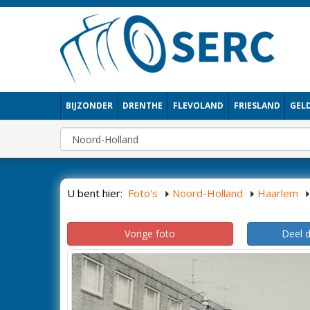
BIJZONDER
DRENTHE
FLEVOLAND
FRIESLAND
GEL
U bent hier:
Foto's
Noord-Holland
Haarlem
Vorige foto
Deel 