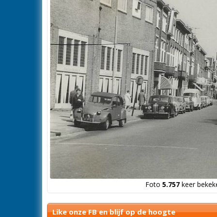
Foto
5.757
keer bekeke
Like onze FB en blijf op de hoogte