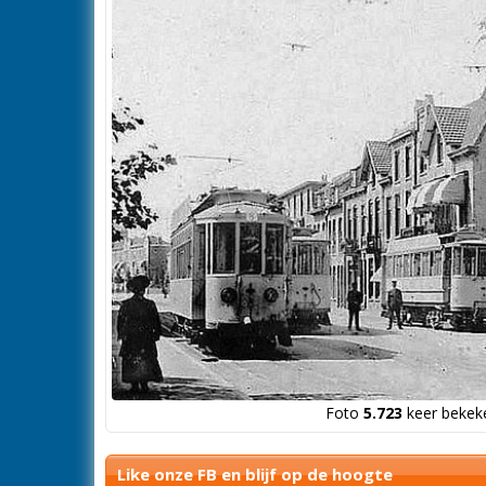
Foto
5.723
keer bekeke
Like onze FB en blijf op de hoogte