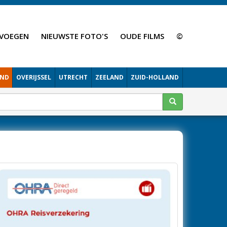
VOEGEN
NIEUWSTE FOTO'S
OUDE FILMS
©
AND
OVERIJSSEL
UTRECHT
ZEELAND
ZUID-HOLLAND