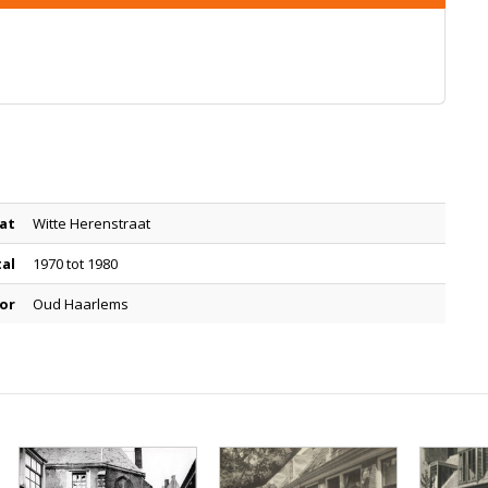
at
Witte Herenstraat
tal
1970 tot 1980
or
Oud Haarlems