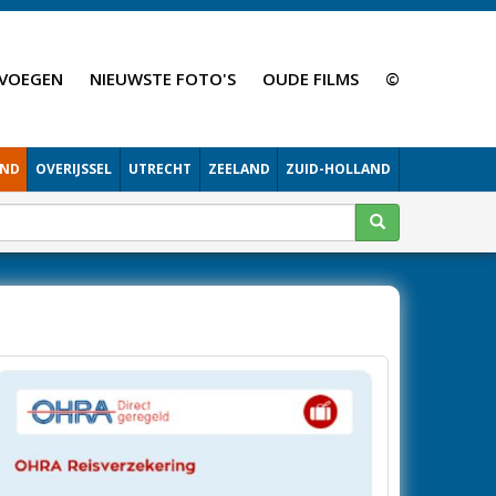
VOEGEN
NIEUWSTE FOTO'S
OUDE FILMS
©
AND
OVERIJSSEL
UTRECHT
ZEELAND
ZUID-HOLLAND