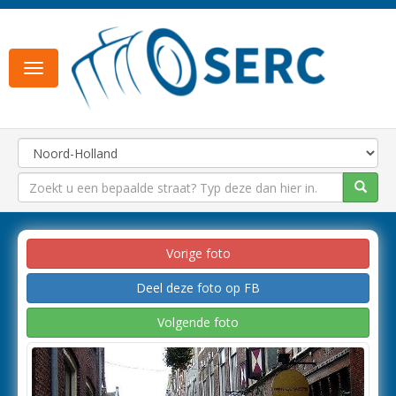
Toggle
navigation
Vorige foto
Deel deze foto op FB
Volgende foto