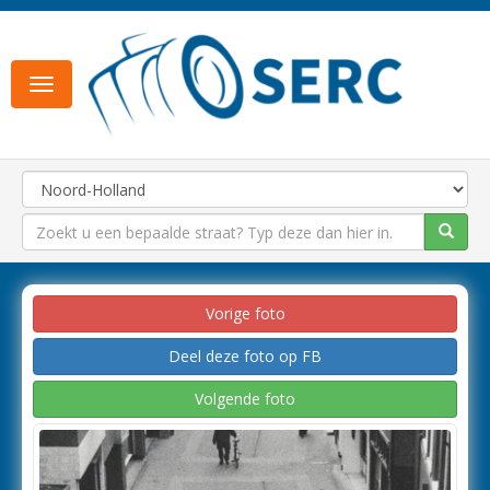
Toggle
navigation
Vorige foto
Deel deze foto op FB
Volgende foto