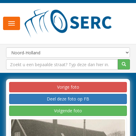
Toggle
navigation
Vorige foto
Deel deze foto op FB
Volgende foto