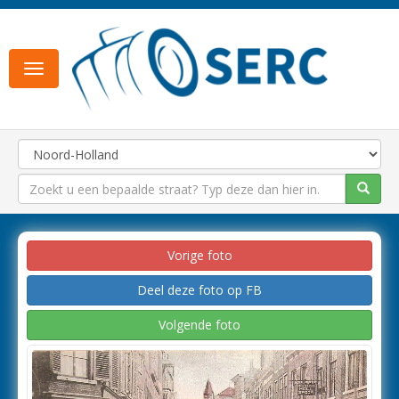
Toggle
navigation
Vorige foto
Deel deze foto op FB
Volgende foto