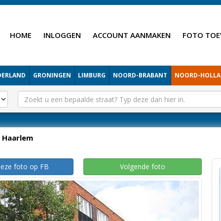
HOME
INLOGGEN
ACCOUNT AANMAKEN
FOTO TOE
DERLAND
GRONINGEN
LIMBURG
NOORD-BRABANT
NOORD-HOLL
Haarlem
deze foto op FB
Volgende foto