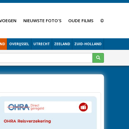
VOEGEN
NIEUWSTE FOTO'S
OUDE FILMS
©
AND
OVERIJSSEL
UTRECHT
ZEELAND
ZUID-HOLLAND