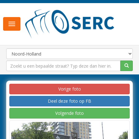
Toggle
navigation
Vorige foto
Deel deze foto op FB
Volgende foto