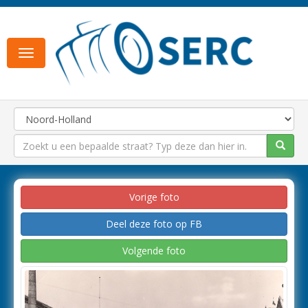
Toggle
navigation
Vorige foto
Deel deze foto op FB
Volgende foto