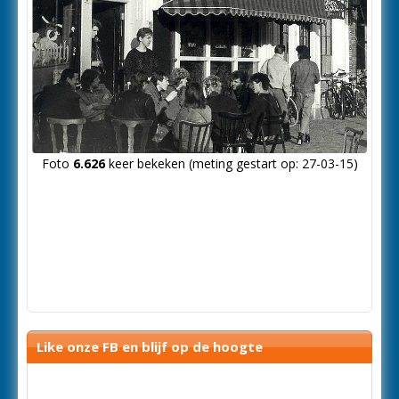
Foto
6.626
keer bekeken (meting gestart op: 27-03-15)
Like onze FB en blijf op de hoogte