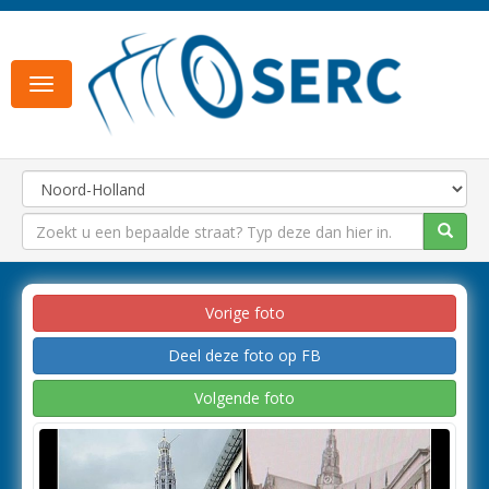
Toggle
navigation
Vorige foto
Deel deze foto op FB
Volgende foto