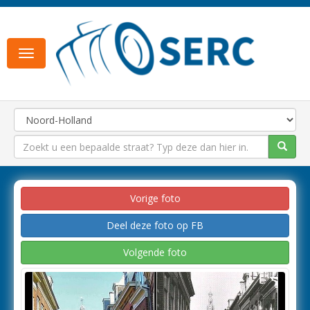
Toggle
navigation
Vorige foto
Deel deze foto op FB
Volgende foto