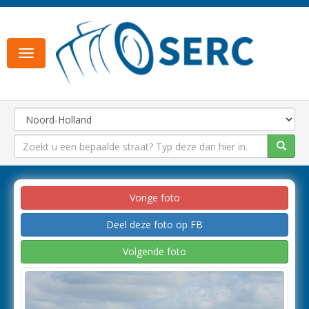
Toggle
navigation
Vorige foto
Deel deze foto op FB
Volgende foto