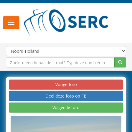
Toggle
navigation
Vorige foto
Deel deze foto op FB
Volgende foto