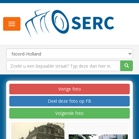
Toggle
navigation
Vorige foto
Deel deze foto op FB
Volgende foto