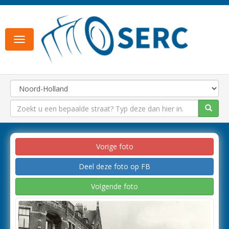
Toggle
navigation
Vorige foto
Deel deze foto op FB
Volgende foto