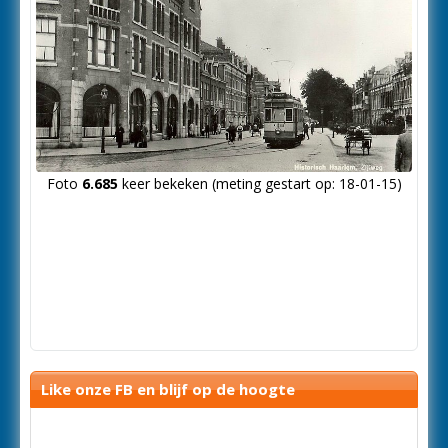
Foto
6.685
keer bekeken (meting gestart op: 18-01-15)
Like onze FB en blijf op de hoogte