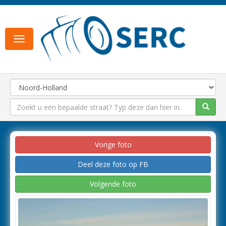
Toggle
navigation
Vorige foto
Deel deze foto op FB
Volgende foto