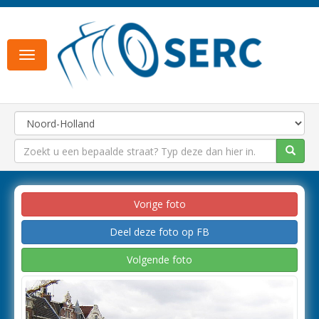
Toggle
navigation
Vorige foto
Deel deze foto op FB
Volgende foto