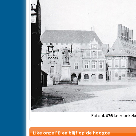
Foto
4.476
keer bekeke
Like onze FB en blijf op de hoogte