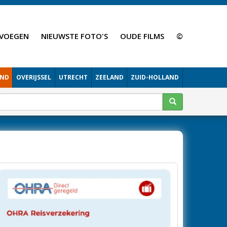
VOEGEN
NIEUWSTE FOTO'S
OUDE FILMS
©
AND
OVERIJSSEL
UTRECHT
ZEELAND
ZUID-HOLLAND